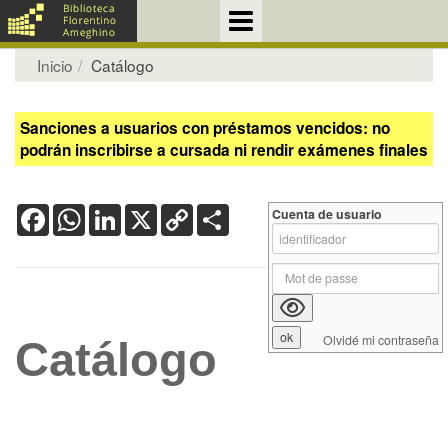
Inicio
Catálogo
Sanciones a usuarios con préstamos vencidos: no
podrán inscribirse a cursada ni rendir exámenes finales
Facebook
WhatsApp
LinkedIn
X
Copy
Share
Cuenta de usuario
Link
Olvidé mi contraseña
Catálogo