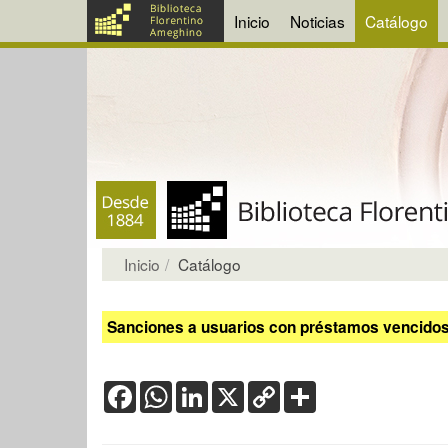
Inicio
Noticias
Catálogo
Inicio
Catálogo
Sanciones a usuarios con préstamos vencidos:
Facebook
WhatsApp
LinkedIn
X
Copy
Share
Link