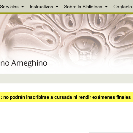
Servicios
Instructivos
Sobre la Biblioteca
Contacto
 no podrán inscribirse a cursada ni rendir exámenes finales