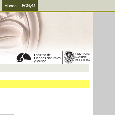
Museo
FCNyM