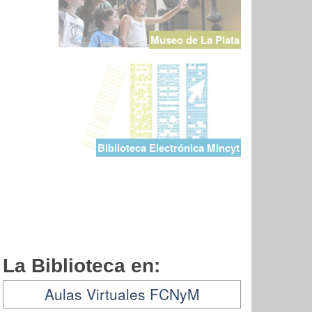
Museo de La Plata
Biblioteca Electrónica Mincyt
La Biblioteca en:
Aulas Virtuales FCNyM