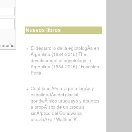
Nuevos libros
traseña
El desarrollo de la egiptologÃ­a en
Argentina (1884-2015) The
development of egyptology in
Argentina (1884-2015) / Fuscaldo,
Perla
ContribuciÃ³n a la petrologÃ­a y
estratigrafÃ­a del glacial
gondwÃ¡nico uruguayo y apuntes
a propÃ³sito de un croquis
sinÃ³ptico del Gondwana
brasileÃ±o / Walther, K.