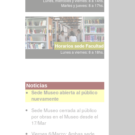
Lunes, miércoles y viernes: 8 a 14hs.
Martes y jueves: 8 a 17hs.
Horarios sede Facultad
Lunes a viernes: 8 a 18hs.
Noticias
Sede Museo abierta al público
nuevamente
Sede Museo cerrada al público
por obras en el Museo desde el
17/Mar
Viernes 6/Marzo: Ambas sede