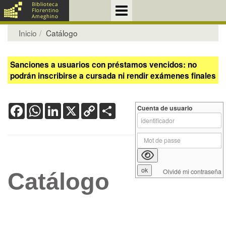
Inicio
Catálogo
Sanciones a usuarios con préstamos vencidos: no
podrán inscribirse a cursada ni rendir exámenes finales
Facebook
WhatsApp
LinkedIn
X
Copy
Share
Cuenta de usuario
Link
Olvidé mi contraseña
Catálogo