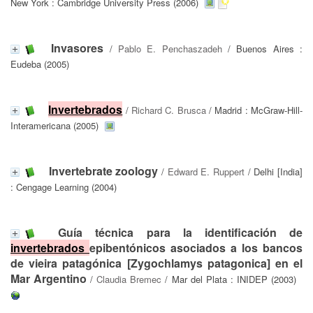
New York : Cambridge University Press (2006)
Invasores
/
Pablo E. Penchaszadeh
/ Buenos Aires :
Eudeba (2005)
Invertebrados
/
Richard C. Brusca
/ Madrid : McGraw-Hill-
Interamericana (2005)
Invertebrate zoology
/
Edward E. Ruppert
/ Delhi [India]
: Cengage Learning (2004)
Guía técnica para la identificación de
invertebrados
epibentónicos asociados a los bancos
de vieira patagónica [Zygochlamys patagonica] en el
Mar Argentino
/
Claudia Bremec
/ Mar del Plata : INIDEP (2003)