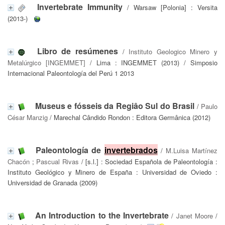
Invertebrate Immunity
/ Warsaw [Polonia] : Versita
(2013-)
Libro de resúmenes
/
Instituto Geologico Minero y
Metalúrgico [INGEMMET]
/ Lima : INGEMMET (2013) / Simposio
Internacional Paleontología del Perú 1 2013
Museus e fósseis da Regiâo Sul do Brasil
/
Paulo
César Manzig
/ Marechal Cândido Rondon : Editora Germânica (2012)
Paleontología de
invertebrados
/
M.Luisa Martínez
Chacón
;
Pascual Rivas
/ [s.l.] : Sociedad Española de Paleontología :
Instituto Geológico y Minero de España : Universidad de Oviedo :
Universidad de Granada (2009)
An Introduction to the Invertebrate
/
Janet Moore
/