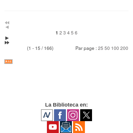
2
3
4
5
6
1
(1 - 15 / 166)
Par page :
25
50
100
200
La Biblioteca en: