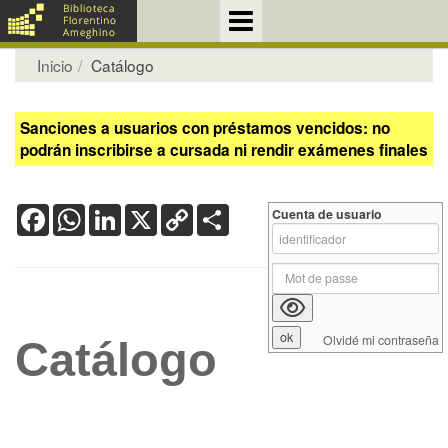
Inicio
Catálogo
Sanciones a usuarios con préstamos vencidos: no
podrán inscribirse a cursada ni rendir exámenes finales
Facebook
WhatsApp
LinkedIn
X
Copy
Share
Cuenta de usuario
Link
Olvidé mi contraseña
Catálogo