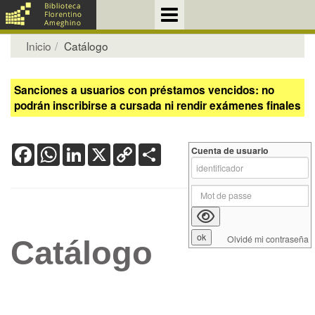
Inicio
Catálogo
Sanciones a usuarios con préstamos vencidos: no
podrán inscribirse a cursada ni rendir exámenes finales
Facebook
WhatsApp
LinkedIn
X
Copy
Share
Cuenta de usuario
Link
Olvidé mi contraseña
Catálogo