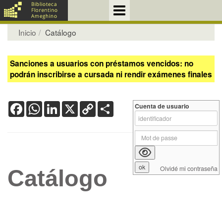
Inicio
Catálogo
Sanciones a usuarios con préstamos vencidos: no
podrán inscribirse a cursada ni rendir exámenes finales
Facebook
WhatsApp
LinkedIn
X
Copy
Share
Cuenta de usuario
Link
Olvidé mi contraseña
Catálogo