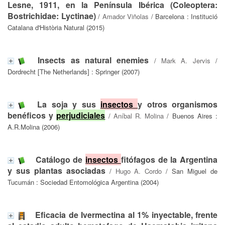
Lesne, 1911, en la Península Ibérica (Coleoptera:
Bostrichidae: Lyctinae)
/
Amador Viñolas
/ Barcelona : Institució
Catalana d'Història Natural (2015)
Insects as natural enemies
/
Mark A. Jervis
/
Dordrecht [The Netherlands] : Springer (2007)
La soja y sus
insectos
y otros organismos
benéficos y
perjudiciales
/
Aníbal R. Molina
/ Buenos Aires :
A.R.Molina (2006)
Catálogo de
insectos
fitófagos de la Argentina
y sus plantas asociadas
/
Hugo A. Cordo
/ San Miguel de
Tucumán : Sociedad Entomológica Argentina (2004)
Eficacia de Ivermectina al 1% inyectable, frente