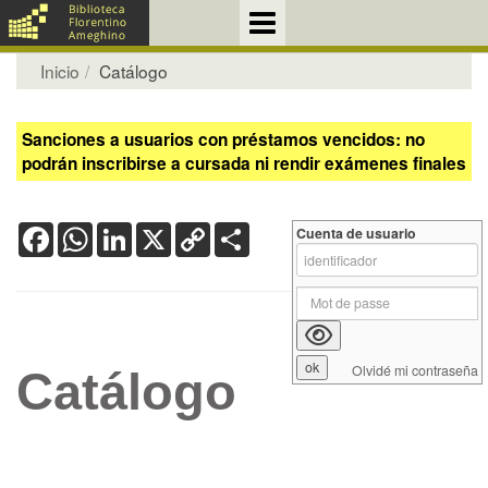
Inicio
Catálogo
Sanciones a usuarios con préstamos vencidos: no
podrán inscribirse a cursada ni rendir exámenes finales
Facebook
WhatsApp
LinkedIn
X
Copy
Share
Cuenta de usuario
Link
Olvidé mi contraseña
Catálogo