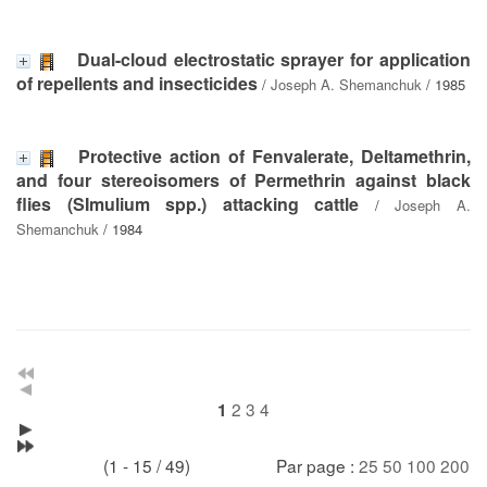
Dual-cloud electrostatic sprayer for application
of repellents and insecticides
/
Joseph A. Shemanchuk
/ 1985
Protective action of Fenvalerate, Deltamethrin,
and four stereoisomers of Permethrin against black
flies (SImulium spp.) attacking cattle
/
Joseph A.
Shemanchuk
/ 1984
2
3
4
1
(1 - 15 / 49)
Par page :
25
50
100
200