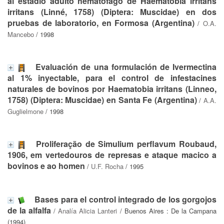
al estadio adulto hematofago de Haematobia irritans
irritans (Linné, 1758) (Diptera: Muscidae) en dos
pruebas de laboratorio, en Formosa (Argentina)
/
O.A.
Mancebo
/ 1998
Evaluación de una formulación de Ivermectina
al 1% inyectable, para el control de infestacines
naturales de bovinos por Haematobia irritans (Linneo,
1758) (Diptera: Muscidae) en Santa Fe (Argentina)
/
A.A.
Guglielmone
/ 1998
Proliferação de Simulium perflavum Roubaud,
1906, em vertedouros de represas e ataque macico a
bovinos e ao homen
/
U.F. Rocha
/ 1995
Bases para el control integrado de los gorgojos
de la alfalfa
/
Analía Alicia Lanteri
/ Buenos Aires : De la Campana
(1994)