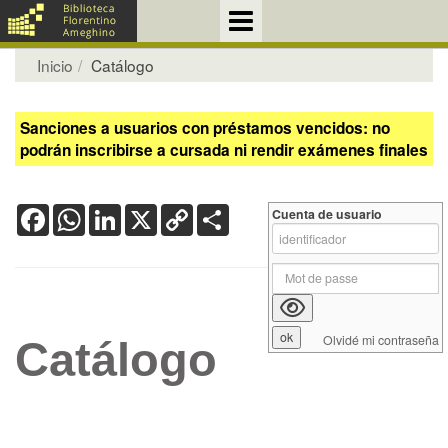
Inicio
Catálogo
Sanciones a usuarios con préstamos vencidos: no
podrán inscribirse a cursada ni rendir exámenes finales
Facebook
WhatsApp
LinkedIn
X
Copy
Share
Cuenta de usuario
Link
Olvidé mi contraseña
Catálogo