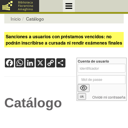
Inicio
Catálogo
Sanciones a usuarios con préstamos vencidos: no
podrán inscribirse a cursada ni rendir exámenes finales
Facebook
WhatsApp
LinkedIn
X
Copy
Share
Cuenta de usuario
Link
Olvidé mi contraseña
Catálogo