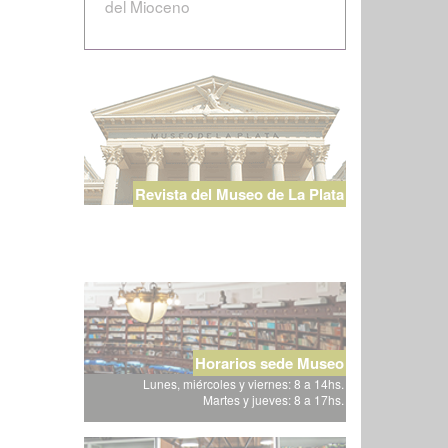
del Mioceno
Revista del Museo de La Plata
Horarios sede Museo
Lunes, miércoles y viernes: 8 a 14hs.
Martes y jueves: 8 a 17hs.