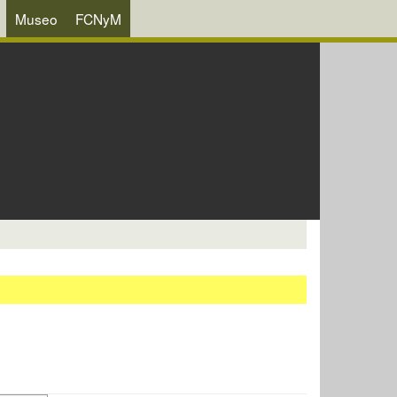
Museo
FCNyM