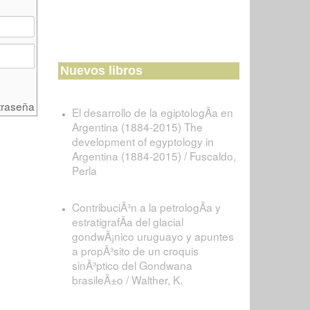
Nuevos libros
traseña
El desarrollo de la egiptologÃ­a en
Argentina (1884-2015) The
development of egyptology in
Argentina (1884-2015) / Fuscaldo,
Perla
ContribuciÃ³n a la petrologÃ­a y
estratigrafÃ­a del glacial
gondwÃ¡nico uruguayo y apuntes
a propÃ³sito de un croquis
sinÃ³ptico del Gondwana
brasileÃ±o / Walther, K.