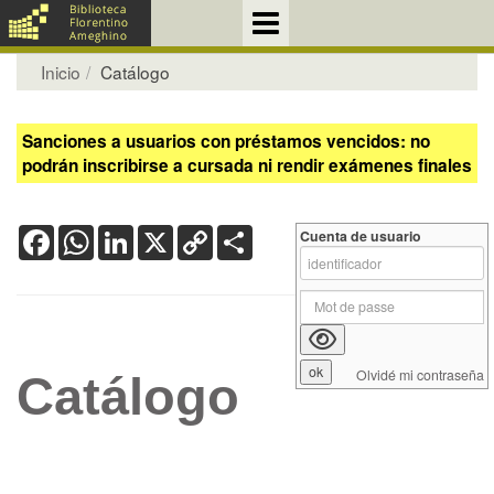
Inicio
Catálogo
Sanciones a usuarios con préstamos vencidos: no
podrán inscribirse a cursada ni rendir exámenes finales
Facebook
WhatsApp
LinkedIn
X
Copy
Share
Cuenta de usuario
Link
Olvidé mi contraseña
Catálogo