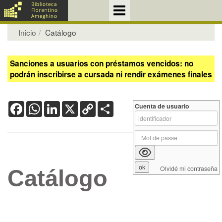
Inicio
Catálogo
Sanciones a usuarios con préstamos vencidos: no
podrán inscribirse a cursada ni rendir exámenes finales
Facebook
WhatsApp
LinkedIn
X
Copy
Share
Cuenta de usuario
Link
Olvidé mi contraseña
Catálogo