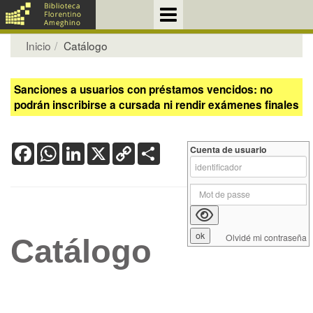
Inicio
Catálogo
Sanciones a usuarios con préstamos vencidos: no
podrán inscribirse a cursada ni rendir exámenes finales
Facebook
WhatsApp
LinkedIn
X
Copy
Share
Cuenta de usuario
Link
Olvidé mi contraseña
Catálogo