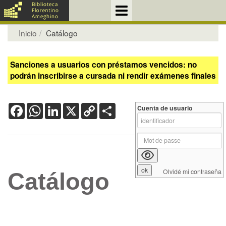
Inicio
Catálogo
Sanciones a usuarios con préstamos vencidos: no
podrán inscribirse a cursada ni rendir exámenes finales
Facebook
WhatsApp
LinkedIn
X
Copy
Share
Cuenta de usuario
Link
Olvidé mi contraseña
Catálogo