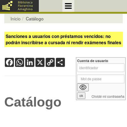
Inicio
Catálogo
Sanciones a usuarios con préstamos vencidos: no
podrán inscribirse a cursada ni rendir exámenes finales
Facebook
WhatsApp
LinkedIn
X
Copy
Share
Cuenta de usuario
Link
Olvidé mi contraseña
Catálogo