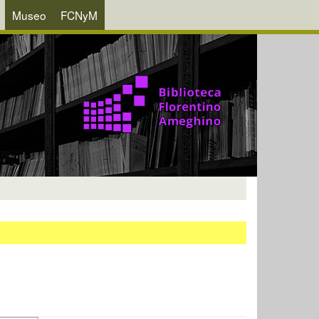
Museo
FCNyM