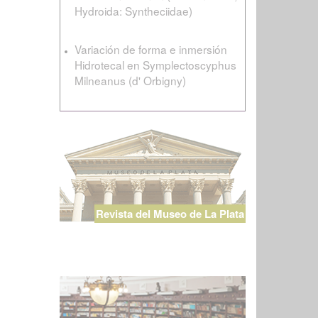
Hydroida: Syntheciidae)
Variación de forma e inmersión
Hidrotecal en Symplectoscyphus
Milneanus (d' Orbigny)
Revista del Museo de La Plata