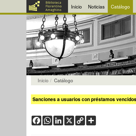
Inicio
Noticias
Catálogo
Inicio
Catálogo
Sanciones a usuarios con préstamos vencidos:
Facebook
WhatsApp
LinkedIn
X
Copy
Share
Link