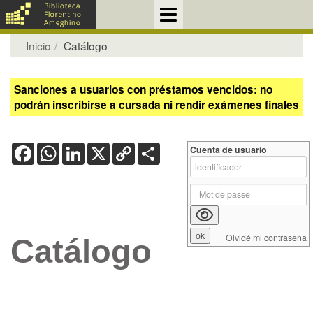
Inicio
Catálogo
Sanciones a usuarios con préstamos vencidos: no
podrán inscribirse a cursada ni rendir exámenes finales
Facebook
WhatsApp
LinkedIn
X
Copy
Share
Cuenta de usuario
Link
Olvidé mi contraseña
Catálogo