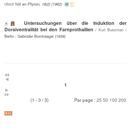
Ulrich Näf
en Phyton, 18(2) (1962)
Untersuchungen über die Induktion der
Dorsiventralität bei den Farnprothallien
/
Kurt Bussman
/
Berlin : Gebrüder Borntraeger (1939)
1
(1 - 3 / 3)
Par page :
25
50
100
200