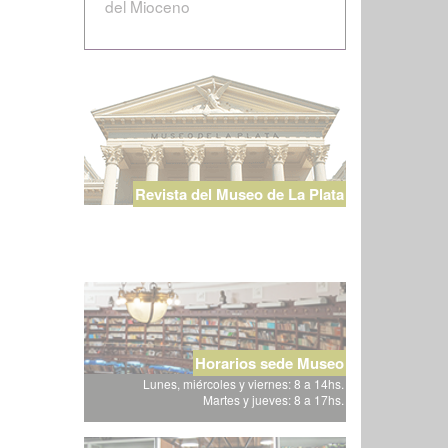
del Mioceno
Revista del Museo de La Plata
Horarios sede Museo
Lunes, miércoles y viernes: 8 a 14hs.
Martes y jueves: 8 a 17hs.