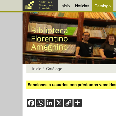
Inicio
Noticias
Catálogo
Inicio
Catálogo
Sanciones a usuarios con préstamos vencidos:
Facebook
WhatsApp
LinkedIn
X
Copy
Share
Link