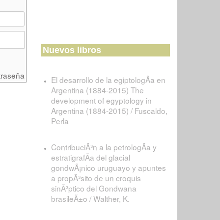
Nuevos libros
traseña
El desarrollo de la egiptologÃ­a en
Argentina (1884-2015) The
development of egyptology in
Argentina (1884-2015) / Fuscaldo,
Perla
ContribuciÃ³n a la petrologÃ­a y
estratigrafÃ­a del glacial
gondwÃ¡nico uruguayo y apuntes
a propÃ³sito de un croquis
sinÃ³ptico del Gondwana
brasileÃ±o / Walther, K.