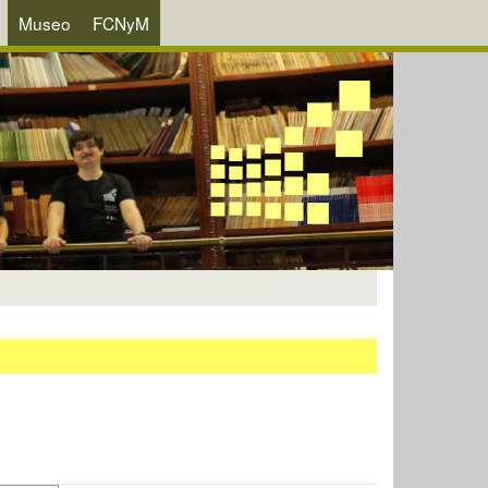
Museo
FCNyM