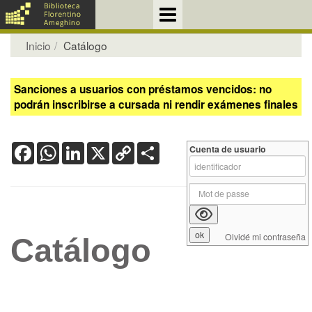
Inicio
Catálogo
Sanciones a usuarios con préstamos vencidos: no
podrán inscribirse a cursada ni rendir exámenes finales
Facebook
WhatsApp
LinkedIn
X
Copy
Share
Cuenta de usuario
Link
Olvidé mi contraseña
Catálogo