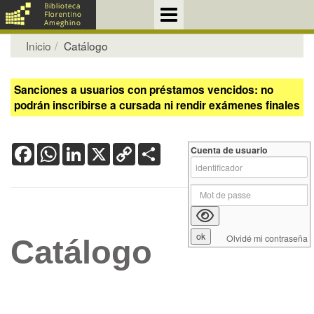
Inicio
Catálogo
Sanciones a usuarios con préstamos vencidos: no
podrán inscribirse a cursada ni rendir exámenes finales
Facebook
WhatsApp
LinkedIn
X
Copy
Share
Cuenta de usuario
Link
Olvidé mi contraseña
Catálogo