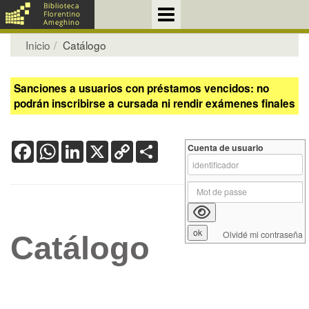
Inicio
Catálogo
Sanciones a usuarios con préstamos vencidos: no
podrán inscribirse a cursada ni rendir exámenes finales
Facebook
WhatsApp
LinkedIn
X
Copy
Share
Cuenta de usuario
Link
Olvidé mi contraseña
Catálogo