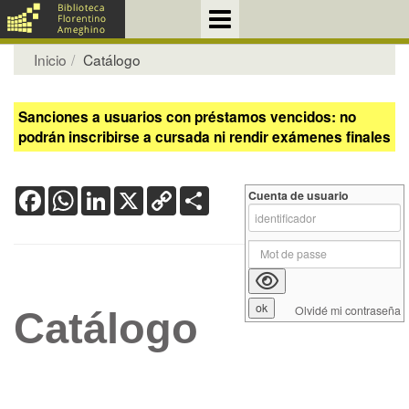
Inicio
Catálogo
Sanciones a usuarios con préstamos vencidos: no
podrán inscribirse a cursada ni rendir exámenes finales
Facebook
WhatsApp
LinkedIn
X
Copy
Share
Cuenta de usuario
Link
Olvidé mi contraseña
Catálogo