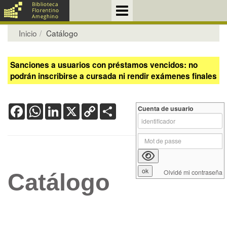
Inicio
Catálogo
Sanciones a usuarios con préstamos vencidos: no
podrán inscribirse a cursada ni rendir exámenes finales
Facebook
WhatsApp
LinkedIn
X
Copy
Share
Cuenta de usuario
Link
Olvidé mi contraseña
Catálogo