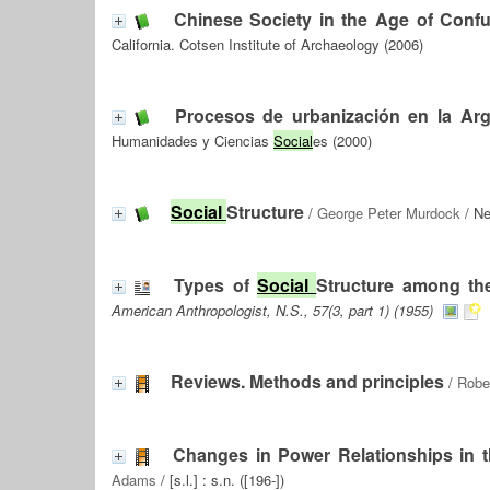
Chinese Society in the Age of Confu
California. Cotsen Institute of Archaeology (2006)
Procesos de urbanización en la Arg
Humanidades y Ciencias
Social
es (2000)
Social
Structure
/
George Peter Murdock
/ Ne
Types of
Social
Structure among th
American Anthropologist, N.S., 57(3, part 1) (1955)
Reviews. Methods and principles
/
Robe
Changes in Power Relationships in 
Adams
/ [s.l.] : s.n. ([196-])