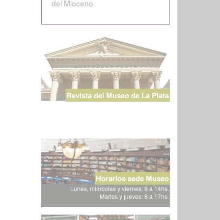
del Mioceno
Revista del Museo de La Plata
Horarios sede Museo
Lunes, miércoles y viernes: 8 a 14hs.
Martes y jueves: 8 a 17hs.