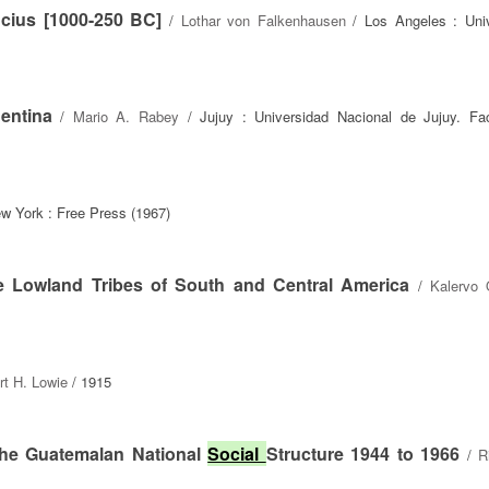
cius [1000-250 BC]
/
Lothar von Falkenhausen
/ Los Angeles : Univ
entina
/
Mario A. Rabey
/ Jujuy : Universidad Nacional de Jujuy. Fa
w York : Free Press (1967)
e Lowland Tribes of South and Central America
/
Kalervo 
rt H. Lowie
/ 1915
the Guatemalan National
Social
Structure 1944 to 1966
/
R