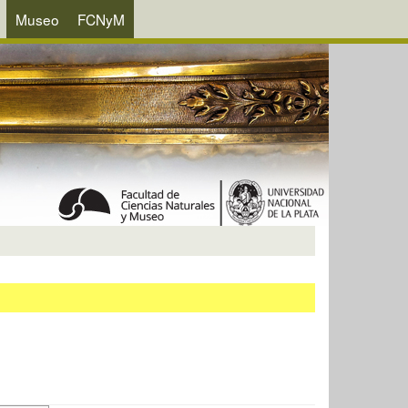
Museo
FCNyM