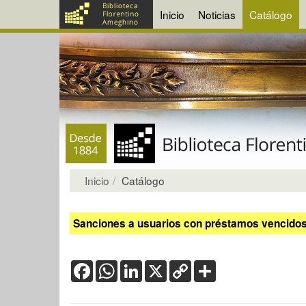
Inicio
Noticias
Catálogo
Inicio
Catálogo
Sanciones a usuarios con préstamos vencidos:
Facebook
WhatsApp
LinkedIn
X
Copy
Share
Link