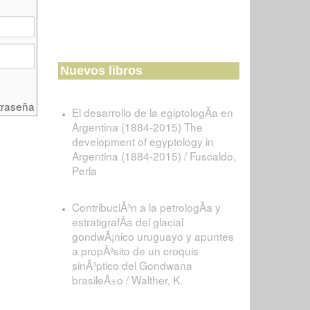
Nuevos libros
traseña
El desarrollo de la egiptologÃ­a en
Argentina (1884-2015) The
development of egyptology in
Argentina (1884-2015) / Fuscaldo,
Perla
ContribuciÃ³n a la petrologÃ­a y
estratigrafÃ­a del glacial
gondwÃ¡nico uruguayo y apuntes
a propÃ³sito de un croquis
sinÃ³ptico del Gondwana
brasileÃ±o / Walther, K.