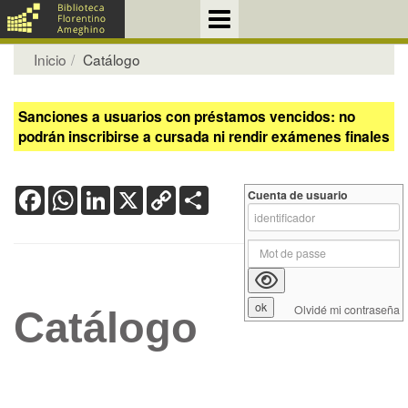
Inicio
Catálogo
Sanciones a usuarios con préstamos vencidos: no
podrán inscribirse a cursada ni rendir exámenes finales
Facebook
WhatsApp
LinkedIn
X
Copy
Share
Cuenta de usuario
Link
Olvidé mi contraseña
Catálogo