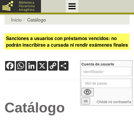
Inicio
Catálogo
Sanciones a usuarios con préstamos vencidos: no
podrán inscribirse a cursada ni rendir exámenes finales
Facebook
WhatsApp
LinkedIn
X
Copy
Share
Cuenta de usuario
Link
Olvidé mi contraseña
Catálogo