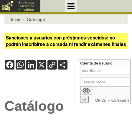
Inicio
Catálogo
Sanciones a usuarios con préstamos vencidos: no
podrán inscribirse a cursada ni rendir exámenes finales
Facebook
WhatsApp
LinkedIn
X
Copy
Share
Cuenta de usuario
Link
Olvidé mi contraseña
Catálogo