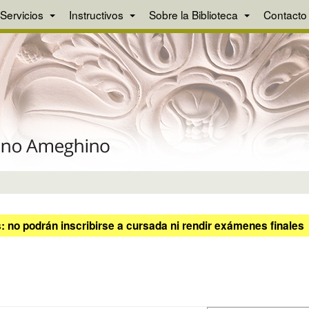
Servicios
Instructivos
Sobre la Biblioteca
Contacto
 no podrán inscribirse a cursada ni rendir exámenes finales