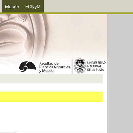
Museo
FCNyM