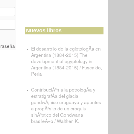
Nuevos libros
traseña
El desarrollo de la egiptologÃ­a en
Argentina (1884-2015) The
development of egyptology in
Argentina (1884-2015) / Fuscaldo,
Perla
ContribuciÃ³n a la petrologÃ­a y
estratigrafÃ­a del glacial
gondwÃ¡nico uruguayo y apuntes
a propÃ³sito de un croquis
sinÃ³ptico del Gondwana
brasileÃ±o / Walther, K.