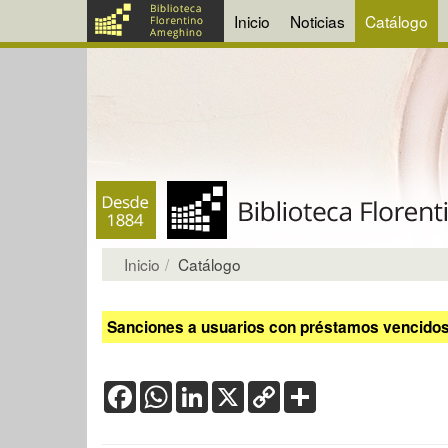
Inicio
Noticias
Catálogo
Inicio
Catálogo
Sanciones a usuarios con préstamos vencidos:
Facebook
WhatsApp
LinkedIn
X
Copy
Share
Link