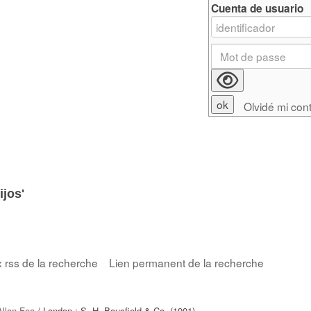
Cuenta de usuario
Olvidé mi con
ijos'
x rss de la recherche
Lien permanent de la recherche
Allan Fea
/ London : S. H. Bousfield & Co. (1901)