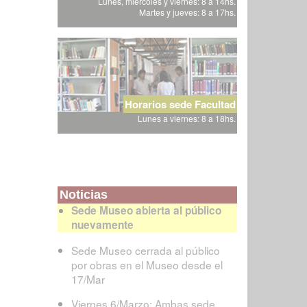
Lunes, miércoles y viernes: 8 a 14hs.
Martes y jueves: 8 a 17hs.
Horarios sede Facultad
Lunes a viernes: 8 a 18hs.
Noticias
Sede Museo abierta al público
nuevamente
Sede Museo cerrada al público
por obras en el Museo desde el
17/Mar
Viernes 6/Marzo: Ambas sede