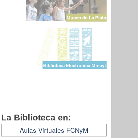
Museo de La Plata
Biblioteca Electrónica Mincyt
La Biblioteca en:
Aulas Virtuales FCNyM