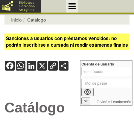
Inicio
Catálogo
Sanciones a usuarios con préstamos vencidos: no
podrán inscribirse a cursada ni rendir exámenes finales
Facebook
WhatsApp
LinkedIn
X
Copy
Share
Cuenta de usuario
Link
Olvidé mi contraseña
Catálogo