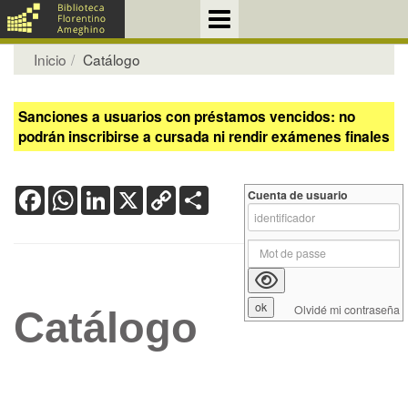
Inicio
Catálogo
Sanciones a usuarios con préstamos vencidos: no
podrán inscribirse a cursada ni rendir exámenes finales
Facebook
WhatsApp
LinkedIn
X
Copy
Share
Cuenta de usuario
Link
Olvidé mi contraseña
Catálogo