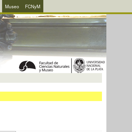
Museo
FCNyM