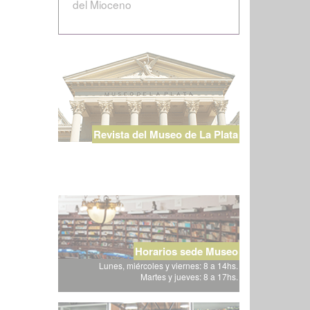
del Mioceno
Revista del Museo de La Plata
Horarios sede Museo
Lunes, miércoles y viernes: 8 a 14hs.
Martes y jueves: 8 a 17hs.