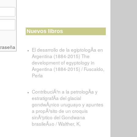
Nuevos libros
traseña
El desarrollo de la egiptologÃ­a en
Argentina (1884-2015) The
development of egyptology in
Argentina (1884-2015) / Fuscaldo,
Perla
ContribuciÃ³n a la petrologÃ­a y
estratigrafÃ­a del glacial
gondwÃ¡nico uruguayo y apuntes
a propÃ³sito de un croquis
sinÃ³ptico del Gondwana
brasileÃ±o / Walther, K.