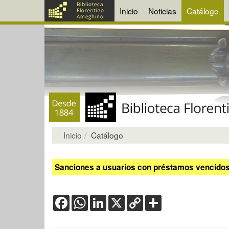
Inicio
Noticias
Catálogo
Inicio
Catálogo
Sanciones a usuarios con préstamos vencidos:
Facebook
WhatsApp
LinkedIn
X
Copy
Share
Link