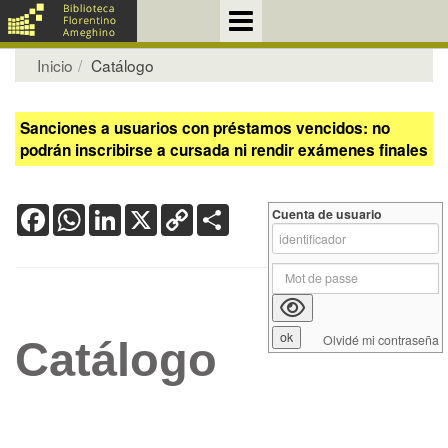
Inicio
Catálogo
Sanciones a usuarios con préstamos vencidos: no
podrán inscribirse a cursada ni rendir exámenes finales
Facebook
WhatsApp
LinkedIn
X
Copy
Share
Cuenta de usuario
Link
Olvidé mi contraseña
Catálogo