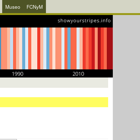
Museo
FCNyM