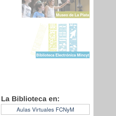
Museo de La Plata
Biblioteca Electrónica Mincyt
La Biblioteca en:
Aulas Virtuales FCNyM