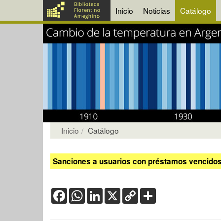
Inicio
Noticias
Catálogo
Inicio
Catálogo
Sanciones a usuarios con préstamos vencidos:
Facebook
WhatsApp
LinkedIn
X
Copy
Share
Link