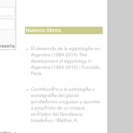
Nuevos libros
traseña
El desarrollo de la egiptologÃ­a en
Argentina (1884-2015) The
development of egyptology in
Argentina (1884-2015) / Fuscaldo,
Perla
ContribuciÃ³n a la petrologÃ­a y
estratigrafÃ­a del glacial
gondwÃ¡nico uruguayo y apuntes
a propÃ³sito de un croquis
sinÃ³ptico del Gondwana
brasileÃ±o / Walther, K.
ntifico e