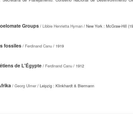
 Coelomate Groups
/
Libbie Henrietta Hyman
/ New York : McGraw-Hill (1
s fossiles
/
Ferdinand Canu
/ 1919
étiens de L'Égypte
/
Ferdinand Canu
/ 1912
frika
/
Georg Ulmer
/ Leipzig : Klinkhardt & Biermann