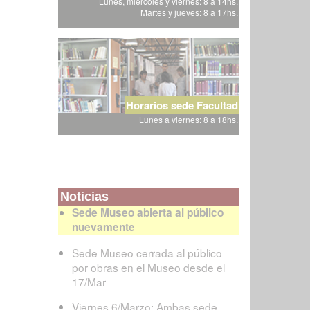
Lunes, miércoles y viernes: 8 a 14hs.
Martes y jueves: 8 a 17hs.
Horarios sede Facultad
Lunes a viernes: 8 a 18hs.
Noticias
Sede Museo abierta al público
nuevamente
Sede Museo cerrada al público
por obras en el Museo desde el
17/Mar
Viernes 6/Marzo: Ambas sede