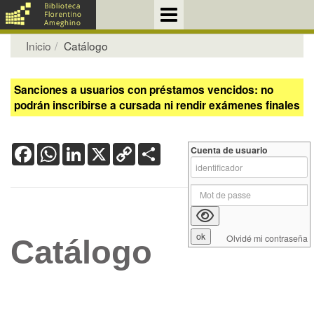
Inicio
Catálogo
Sanciones a usuarios con préstamos vencidos: no
podrán inscribirse a cursada ni rendir exámenes finales
Facebook
WhatsApp
LinkedIn
X
Copy
Share
Cuenta de usuario
Link
Olvidé mi contraseña
Catálogo