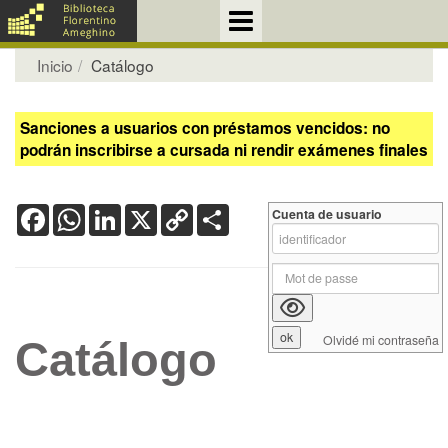
Inicio
Catálogo
Sanciones a usuarios con préstamos vencidos: no
podrán inscribirse a cursada ni rendir exámenes finales
Facebook
WhatsApp
LinkedIn
X
Copy
Share
Cuenta de usuario
Link
Olvidé mi contraseña
Catálogo