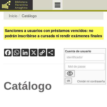
Inicio
Catálogo
Sanciones a usuarios con préstamos vencidos: no
podrán inscribirse a cursada ni rendir exámenes finales
Facebook
WhatsApp
LinkedIn
X
Copy
Share
Cuenta de usuario
Link
Olvidé mi contraseña
Catálogo