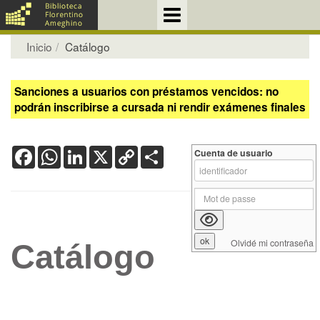
Inicio
Catálogo
Sanciones a usuarios con préstamos vencidos: no
podrán inscribirse a cursada ni rendir exámenes finales
Facebook
WhatsApp
LinkedIn
X
Copy
Share
Cuenta de usuario
Link
Olvidé mi contraseña
Catálogo