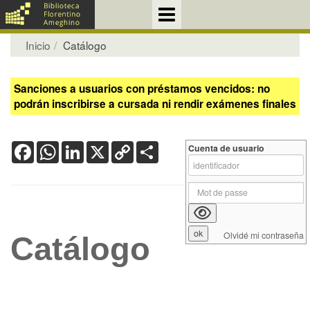
Inicio
Catálogo
Sanciones a usuarios con préstamos vencidos: no
podrán inscribirse a cursada ni rendir exámenes finales
Facebook
WhatsApp
LinkedIn
X
Copy
Share
Cuenta de usuario
Link
Olvidé mi contraseña
Catálogo