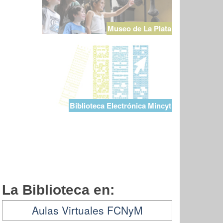
Museo de La Plata
Biblioteca Electrónica Mincyt
La Biblioteca en:
Aulas Virtuales FCNyM