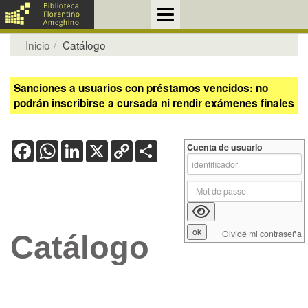
Inicio
Catálogo
Sanciones a usuarios con préstamos vencidos: no
podrán inscribirse a cursada ni rendir exámenes finales
Facebook
WhatsApp
LinkedIn
X
Copy
Share
Cuenta de usuario
Link
Olvidé mi contraseña
Catálogo