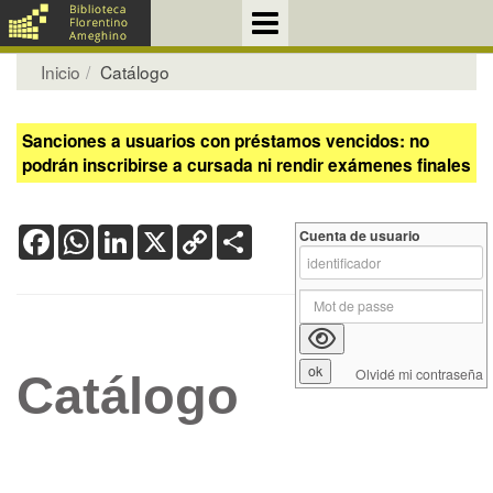
Inicio
Catálogo
Sanciones a usuarios con préstamos vencidos: no
podrán inscribirse a cursada ni rendir exámenes finales
Facebook
WhatsApp
LinkedIn
X
Copy
Share
Cuenta de usuario
Link
Olvidé mi contraseña
Catálogo