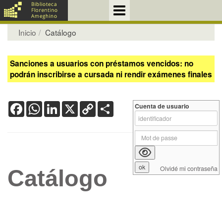
Inicio
Catálogo
Sanciones a usuarios con préstamos vencidos: no
podrán inscribirse a cursada ni rendir exámenes finales
Facebook
WhatsApp
LinkedIn
X
Copy
Share
Cuenta de usuario
Link
Olvidé mi contraseña
Catálogo