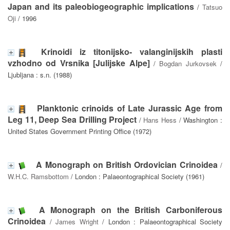
Japan and its paleobiogeographic implications
/
Tatsuo
Oji
/ 1996
Krinoidi iz titonijsko- valanginijskih plasti
vzhodno od Vrsnika [Julijske Alpe]
/
Bogdan Jurkovsek
/
Ljubljana : s.n. (1988)
Planktonic crinoids of Late Jurassic Age from
Leg 11, Deep Sea Drilling Project
/
Hans Hess
/ Washington :
United States Government Printing Office (1972)
A Monograph on British Ordovician Crinoidea
/
W.H.C. Ramsbottom
/ London : Palaeontographical Society (1961)
A Monograph on the British Carboniferous
Crinoidea
/
James Wright
/ London : Palaeontographical Society