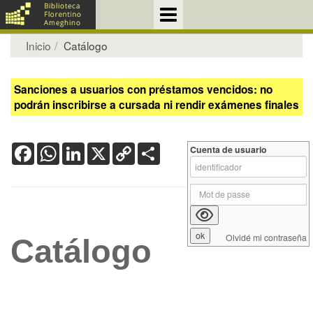
Inicio
Catálogo
Sanciones a usuarios con préstamos vencidos: no
podrán inscribirse a cursada ni rendir exámenes finales
Facebook
WhatsApp
LinkedIn
X
Copy
Share
Cuenta de usuario
Link
Olvidé mi contraseña
Catálogo