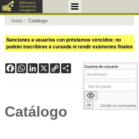
Inicio
Catálogo
Sanciones a usuarios con préstamos vencidos: no
podrán inscribirse a cursada ni rendir exámenes finales
Facebook
WhatsApp
LinkedIn
X
Copy
Share
Cuenta de usuario
Link
Olvidé mi contraseña
Catálogo