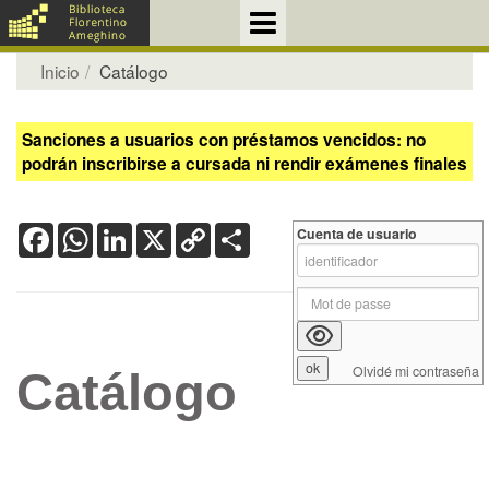
Inicio
Catálogo
Sanciones a usuarios con préstamos vencidos: no
podrán inscribirse a cursada ni rendir exámenes finales
Facebook
WhatsApp
LinkedIn
X
Copy
Share
Cuenta de usuario
Link
Olvidé mi contraseña
Catálogo