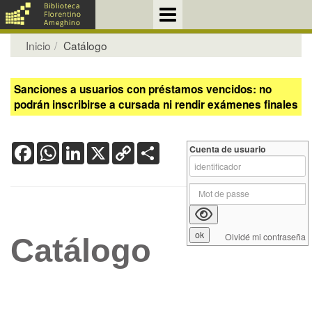
Inicio
Catálogo
Sanciones a usuarios con préstamos vencidos: no
podrán inscribirse a cursada ni rendir exámenes finales
Facebook
WhatsApp
LinkedIn
X
Copy
Share
Cuenta de usuario
Link
Olvidé mi contraseña
Catálogo