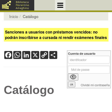
Inicio
Catálogo
Sanciones a usuarios con préstamos vencidos: no
podrán inscribirse a cursada ni rendir exámenes finales
Facebook
WhatsApp
LinkedIn
X
Copy
Share
Cuenta de usuario
Link
Olvidé mi contraseña
Catálogo