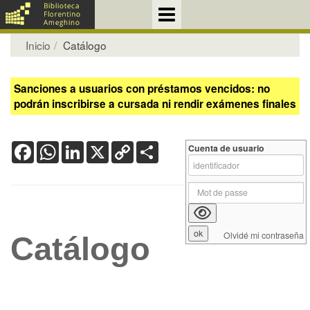
Inicio
Catálogo
Sanciones a usuarios con préstamos vencidos: no
podrán inscribirse a cursada ni rendir exámenes finales
Facebook
WhatsApp
LinkedIn
X
Copy
Share
Cuenta de usuario
Link
Olvidé mi contraseña
Catálogo