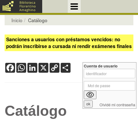
Inicio
Catálogo
Sanciones a usuarios con préstamos vencidos: no
podrán inscribirse a cursada ni rendir exámenes finales
Facebook
WhatsApp
LinkedIn
X
Copy
Share
Cuenta de usuario
Link
Olvidé mi contraseña
Catálogo