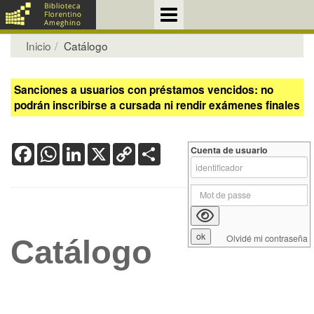
Inicio
Catálogo
Sanciones a usuarios con préstamos vencidos: no
podrán inscribirse a cursada ni rendir exámenes finales
Facebook
WhatsApp
LinkedIn
X
Copy
Share
Cuenta de usuario
Link
Olvidé mi contraseña
Catálogo